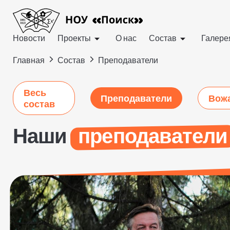
Новости
Проекты
О нас
Состав
Галере
>
>
Главная
Состав
Преподаватели
Весь
Преподаватели
Вож
состав
Наши
преподаватели