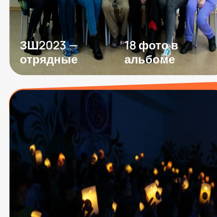
ЗШ2023 —
18 фото в
отрядные
альбоме