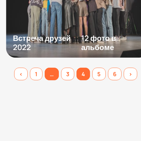
Встреча друзей
12 фото в
2022
альбоме
<
1
…
3
4
5
6
>